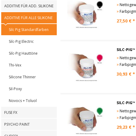
»
Nettogewi
ADDITIVE FÜR ADD. SILIKONE
»
Farbpigmen
ADDITIVE FÜR ALLE SILIKONE
27,50
€ *
Silc Pig Standardfarben
Silc-Pig Electric
SILC-PIG™
Silc-Pig Hauttöne
»
Nettogewi
»
Farbpigmen
Thi-Vex
30,93
€ *
Silicone Thinner
Sil-Poxy
Novocs + Toluol
SILC-PIG™
»
Nettogewi
FUSE FX
»
Farbpigmen
PSYCHO PAINT
29,23
€ *