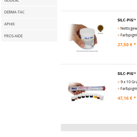
GLIDESIL
DERMA-TAC
SILC-PIG™
APHIX
»
Nettogewi
»
Farbpigmen
PROS-AIDE
27,50
€ *
SILC-PIG
»
9 x 10 G
»
Farbpigment
47,16
€ *