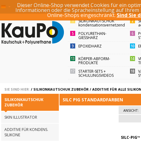
Dieser Online-Shop verwendet Cookies für ein optim
SUCHBEGRIFF / ARTI
KONTO
ANMELDEN
REGISTRIEREN
Informationen oder die Spracheinstellung auf Ihrem
Online-Shops eingeschränkt.
Sind Sie 
SILIKONKAUTSCHUK
S
kondensationsvernetzend
a
POLYURETHAN-
P
GIESSHARZ
S
EPOXIDHARZ
E
KÖRPER-ABFORM-
V
PRODUKTE
T
STARTER-SETS +
V
SCHULUNGSVIDEOS
S
SIE SIND HIER:
/
SILIKONKAUTSCHUK ZUBEHÖR
/
ADDITIVE FÜR ALLE SILIKO
SILC PIG STANDARDFARBEN
SILIKONKAUTSCHUK
ZUBEHÖR
ANSICHT:
SKIN ILLUSTRATOR
ADDITIVE FÜR KONDENS.
SILIKONE
SILC-PIG™