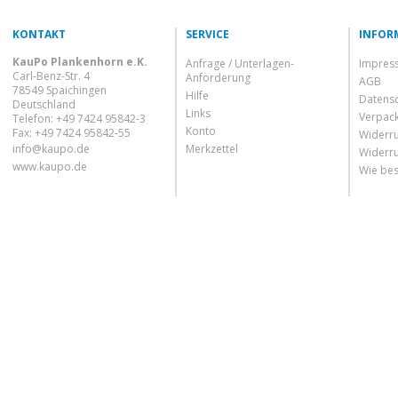
KONTAKT
SERVICE
INFOR
KauPo Plankenhorn e.K.
Anfrage / Unterlagen-
Impres
Carl-Benz-Str. 4
Anforderung
AGB
78549 Spaichingen
Hilfe
Datens
Deutschland
Links
Verpac
Telefon: +49 7424 95842-3
Konto
Fax: +49 7424 95842-55
Widerru
info@kaupo.de
Merkzettel
Widerru
www.kaupo.de
Wie bes