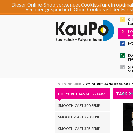
Dieser Online-Shop verwendet Cookies für ein optimal
KONTO
ANMELDEN
REGISTR
Rechner gespeichert. Ohne Cookies ist der Fun
SI
ko
PO
GI
EP
KÖ
PR
ST
SC
SIE SIND HIER:
/
POLYURETHANGIESSHARZ
TASK 2
POLYURETHANGIESSHARZ
SMOOTH-CAST 300 SERIE
SMOOTH-CAST 320 SERIE
SMOOTH-CAST 325 SERIE