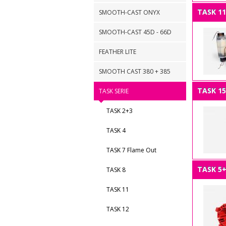
TASK 11
SMOOTH-CAST ONYX
SMOOTH-CAST 45D - 66D
FEATHER LITE
SMOOTH CAST 380 + 385
TASK 15
TASK SERIE
TASK 2+3
TASK 4
TASK 7 Flame Out
TASK 5
TASK 8
TASK 11
TASK 12