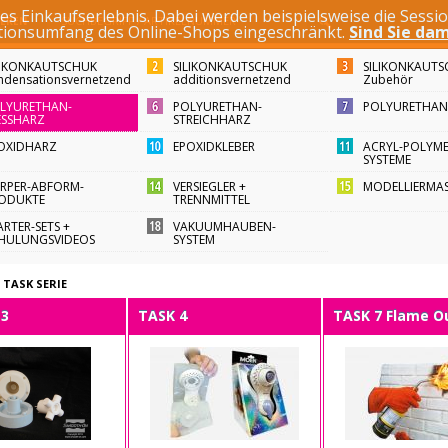
es Einkaufserlebnis. Dabei werden beispielsweise die Sessi
SUCHBEGRIFF / ARTIKELNUMMER
IEREN
ktionsumfang des Online-Shops eingeschränkt.
Sind Sie dam
LIKONKAUTSCHUK
SILIKONKAUTSCHUK
SILIKONKAUTS
ndensationsvernetzend
additionsvernetzend
Zubehör
LYURETHAN-
POLYURETHAN-
POLYURETHA
ESSHARZ
STREICHHARZ
OXIDHARZ
EPOXIDKLEBER
ACRYL-POLYM
SYSTEME
RPER-ABFORM-
VERSIEGLER +
MODELLIERMAS
ODUKTE
TRENNMITTEL
ARTER-SETS +
VAKUUMHAUBEN-
HULUNGSVIDEOS
SYSTEM
/
TASK SERIE
+3
TASK 4
TASK 7 Flame O