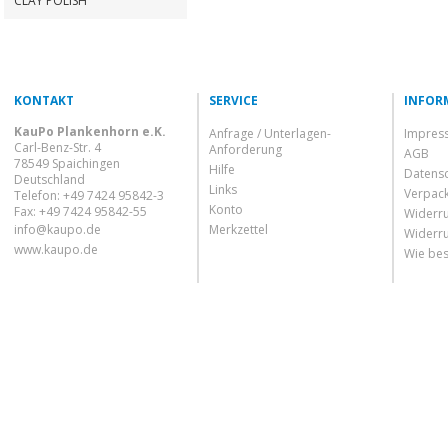
CLAY POLISH
KONTAKT
SERVICE
INFOR
KauPo Plankenhorn e.K.
Anfrage / Unterlagen-
Impres
Carl-Benz-Str. 4
Anforderung
AGB
78549 Spaichingen
Hilfe
Datens
Deutschland
Links
Verpac
Telefon: +49 7424 95842-3
Konto
Fax: +49 7424 95842-55
Widerru
info@kaupo.de
Merkzettel
Widerru
www.kaupo.de
Wie bes