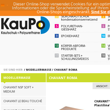
Dieser Online-Shop verwendet Cookies für ein optim
SUCHBEGRIFF / ARTI
KONTO
ANMELDEN
REGISTRIEREN
Informationen oder die Spracheinstellung auf Ihrem
Online-Shops eingeschränkt.
Sind Sie 
SILIKONKAUTSCHUK
S
kondensationsvernetzend
a
POLYURETHAN-
P
GIESSHARZ
S
EPOXIDHARZ
E
KÖRPER-ABFORM-
V
PRODUKTE
T
STARTER-SETS +
V
SCHULUNGSVIDEOS
S
SIE SIND HIER:
/
MODELLIERMASSE
/
CHAVANT ROMA
CHAVANT ROMA
MODELLIERMASSE
ANSICHT:
CHAVANT NSP SOFT +
MEDIUM
CHAVANT LE BEAU TOUCHÈ
CHAVANT
Plastilina