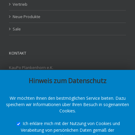
Vertrieb
Neue Produkte
Sale
KONTAKT
KauPo Plankenhorn e.K.
Carl-Benz-Str. 4
Hinweis zum Datenschutz
D - 78549 Spaichingen
Fon: +49 7424-95842-3
Fax: +49 7424-95842-55
E-Mail:
info@kaupo.de
Wir möchten Ihnen den bestmöglichen Service bieten. Dazu
speichern wir Informationen über Ihren Besuch in sogenannten
Cookies.
Ich erkläre mich mit der Nutzung von Cookies und
Verabeitung von persönlichen Daten gemäß der