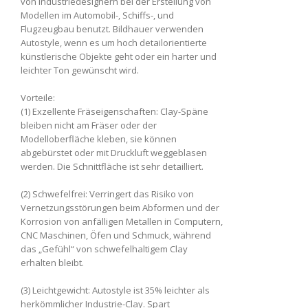
von Industriedesignern bei der Erstellung von
Modellen im Automobil-, Schiffs-, und
Flugzeugbau benutzt. Bildhauer verwenden
Autostyle, wenn es um hoch detailorientierte
künstlerische Objekte geht oder ein harter und
leichter Ton gewünscht wird.
Vorteile:
(1) Exzellente Fräseigenschaften: Clay-Späne
bleiben nicht am Fräser oder der
Modelloberfläche kleben, sie können
abgebürstet oder mit Druckluft weggeblasen
werden. Die Schnittfläche ist sehr detailliert.
(2) Schwefelfrei: Verringert das Risiko von
Vernetzungsstörungen beim Abformen und der
Korrosion von anfälligen Metallen in Computern,
CNC Maschinen, Öfen und Schmuck, während
das „Gefühl“ von schwefelhaltigem Clay
erhalten bleibt.
(3) Leichtgewicht: Autostyle ist 35% leichter als
herkömmlicher Industrie-Clay. Spart