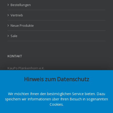
Bestellungen
Vertrieb
Neue Produkte
Sale
KONTAKT
KauPo Plankenhorn e.K.
Carl-Benz-Str. 4
Hinweis zum Datenschutz
D - 78549 Spaichingen
Fon: +49 7424-95842-3
Fax: +49 7424-95842-55
E-Mail:
info@kaupo.de
Wir möchten Ihnen den bestmöglichen Service bieten. Dazu
speichern wir Informationen über Ihren Besuch in sogenannten
Cookies.