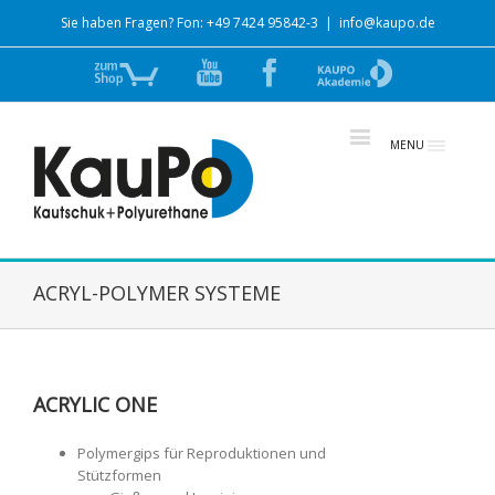
Sie haben Fragen? Fon: +49 7424 95842-3
|
info@kaupo.de
Zum
YouTube
Facebook
zur
Shop
Akademie
MENU
ACRYL-POLYMER SYSTEME
ACRYLIC ONE
Polymergips für Reproduktionen und
Stützformen