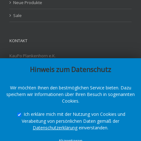
Neue Produkte
Sale
KONTAKT
KauPo Plankenhorn e.K.
Carl-Benz-Str. 4
Hinweis zum Datenschutz
D - 78549 Spaichingen
Fon: +49 7424-95842-3
Fax: +49 7424-95842-55
E-Mail:
info@kaupo.de
Wir möchten Ihnen den bestmöglichen Service bieten. Dazu
speichern wir Informationen über Ihren Besuch in sogenannten
Cookies.
Ich erkläre mich mit der Nutzung von Cookies und
Verabeitung von persönlichen Daten gemäß der
Copyright © 2023 by KauPo Kautschuk & Polyurethane
Datenschutzerklärung
einverstanden.
Zum
YouTube
Facebook
zur
Akzeptieren