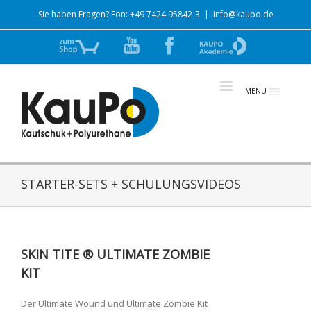
Sie haben Fragen? Fon: +49 7424 95842-3
|
info@kaupo.de
Zum
YouTube
Facebook
zur
Shop
Akademie
MENU
STARTER-SETS + SCHULUNGSVIDEOS
SKIN TITE ® ULTIMATE ZOMBIE
KIT
Der Ultimate Wound und Ultimate Zombie Kit