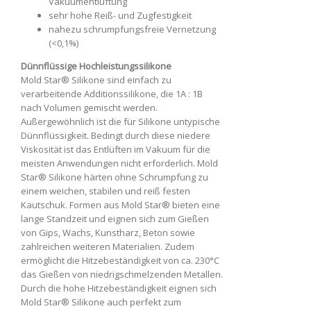
Vakuumentlüftung
sehr hohe Reiß- und Zugfestigkeit
nahezu schrumpfungsfreie Vernetzung
(<0,1%)
Dünnflüssige Hochleistungssilikone
Mold Star® Silikone sind einfach zu
verarbeitende Additionssilikone, die 1A : 1B
nach Volumen gemischt werden.
Außergewöhnlich ist die für Silikone untypische
Dünnflüssigkeit. Bedingt durch diese niedere
Viskosität ist das Entlüften im Vakuum für die
meisten Anwendungen nicht erforderlich. Mold
Star® Silikone härten ohne Schrumpfung zu
einem weichen, stabilen und reiß festen
Kautschuk. Formen aus Mold Star® bieten eine
lange Standzeit und eignen sich zum Gießen
von Gips, Wachs, Kunstharz, Beton sowie
zahlreichen weiteren Materialien. Zudem
ermöglicht die Hitzebeständigkeit von ca. 230°C
das Gießen von niedrigschmelzenden Metallen.
Durch die hohe Hitzebeständigkeit eignen sich
Mold Star® Silikone auch perfekt zum