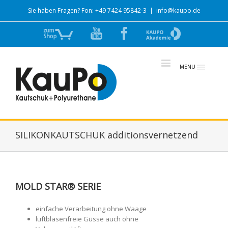
Sie haben Fragen? Fon: +49 7424 95842-3
|
info@kaupo.de
Zum
YouTube
Facebook
zur
Shop
Akademie
MENU
SILIKONKAUTSCHUK additionsvernetzend
MOLD STAR® SERIE
einfache Verarbeitung ohne Waage
luftblasenfreie Güsse auch ohne