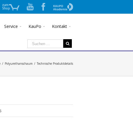
Zum
YouTube
Facebook
zur
Shop
Akademie
Service
KauPo
Kontakt
e
/
Polyurethanschaum
/
Technische Produktdetails
5