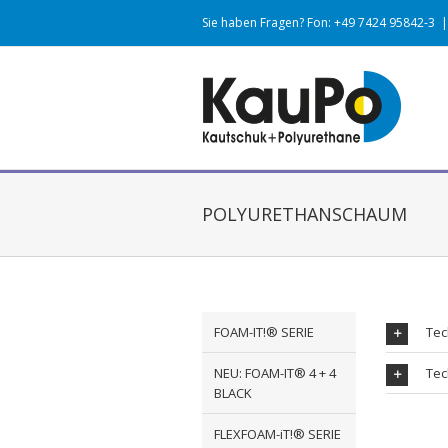
Sie haben Fragen? Fon: +49 7424 95842-3
|
POLYURETHANSCHAUM
FOAM-IT!® SERIE
Tec
NEU: FOAM-IT® 4 + 4
Tec
BLACK
FLEXFOAM-iT!® SERIE