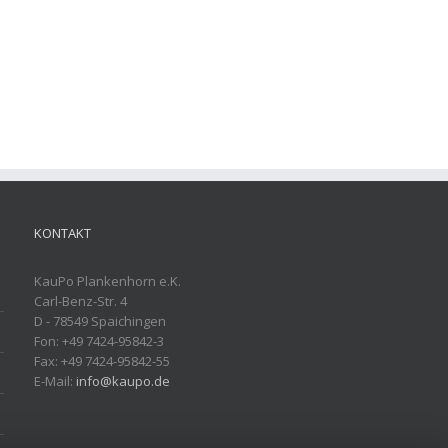
KONTAKT
KauPo Plankenhorn e.K.
Carl-Benz-Str. 4
D - 78549 Spaichingen
Fon: +49 7424-95842-3
Fax: +49 7424-95842-55
E-Mail:
info@kaupo.de