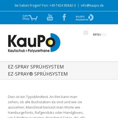
Sie haben Fragen? Fon: +49 7424 95842-3
|
info@kaupo.de
Zum
YouTube
Facebook
zur
Shop
Akademie
MENU
EZ-SPRAY SPRÜHSYSTEM
EZ-SPRAY® SPRÜHSYSTEM
Dies ist ein Typoblindtext. An ihm kann man
sehen, ob alle Buchstaben da sind und wie sie
aussehen. Manchmal benutzt man Worte wie
Hamburgefonts, Rafgenduks oder Handgloves,
um Schriften zu testen. Manchmal Sätze, die alle