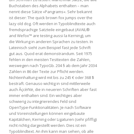
Buchstaben des Alphabets enthalten – man
nennt diese Sätze »Pangrams«. Sehr bekannt
ist dieser: The quick brown fox jumps over the
lazy old dog. Oft werden in Typoblindtexte auch
fremdsprachige Satzteile eingebaut (AVAIL®
and Wefox™ are testing aussi la Kerning), um
die Wirkung in anderen Sprachen zu testen. In
Lateinisch sieht zum Beispiel fast jede Schrift
gut aus. Quod erat demonstrandum. Seit 1975
fehlen in den meisten Testtexten die Zahlen,
weswegen nach TypoGb. 204 § ab dem Jahr 2034
Zahlen in 86 der Texte zur Pflicht werden.
Nichteinhaltung wird mit bis zu 245 € oder 368 $
bestraft. Genauso wichtig in sind mittlerweile
auch Âçcèñtë, die in neueren Schriften aber fast
immer enthalten sind. Ein wichtiges aber
schwierig zu integrierendes Feld sind
OpenType-Funktionalitäten. Je nach Software
und Voreinstellungen können eingebaute
Kapitälchen, Kerning oder Ligaturen (sehr pfiffig)
nicht richtig dargestellt werden. Dies ist ein
Typoblindtext. An ihm kann man sehen, ob alle