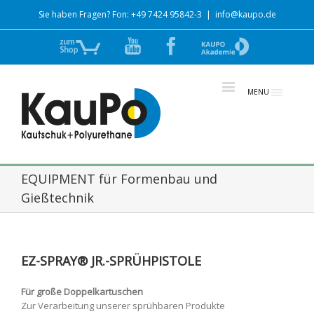
Sie haben Fragen? Fon: +49 7424 95842-3
|
info@kaupo.de
Zum
YouTube
Facebook
zur
Shop
Akademie
MENU
EQUIPMENT für Formenbau und
Gießtechnik
EZ-SPRAY® JR.-SPRÜHPISTOLE
Für große Doppelkartuschen
Zur Verarbeitung unserer sprühbaren Produkte