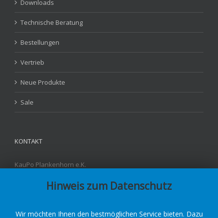
Downloads
Technische Beratung
Bestellungen
Vertrieb
Neue Produkte
Sale
KONTAKT
KauPo Plankenhorn e.K.
Carl-Benz-Str. 4
Hinweis zum Datenschutz
D - 78549 Spaichingen
Fon: +49 7424-95842-3
Fax: +49 7424-95842-55
E-Mail:
info@kaupo.de
Wir möchten Ihnen den bestmöglichen Service bieten. Dazu