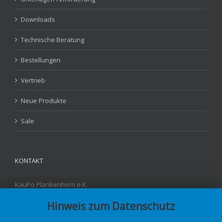
Downloads
Technische Beratung
Bestellungen
Vertrieb
Neue Produkte
Sale
KONTAKT
KauPo Plankenhorn e.K.
Carl-Benz-Str. 4
Hinweis zum Datenschutz
D - 78549 Spaichingen
Fon: +49 7424-95842-3