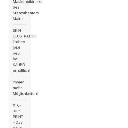
Maskenbildnerei
des
Staatstheaters
Mainz
SKIN
ILLUSTRATOR
Farben
jetzt
neu
bei
KAUPO
erhältlich!
Immer
mehr
Möglichkeiten!
XTC-
3D™
PRINT
– Das