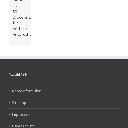
neue
UV-
3D-
Druckharz
für
höchste
Ansprüche
ALLGEMEIN
Kontaktformular
Sitemap
Impressum
Datenschutz