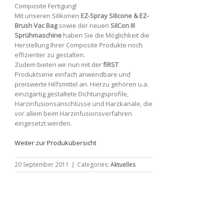
Composite Fertigung!
Mit unseren Silikonen
EZ-Spray Silicone & EZ-
Brush Vac Bag
sowie der neuen
SilCon III
Sprühmaschine
haben Sie die Möglichkeit die
Herstellung Ihrer Composite Produkte noch
effizienter zu gestalten.
Zudem bieten wir nun mit der
fiRST
Produktserie einfach anwendbare und
preiswerte Hilfsmittel an. Hierzu gehören u.a.
einzigartig gestaltete Dichtungsprofile,
Harzinfusionsanschlüsse und Harzkanäle, die
vor allem beim Harzinfusionsverfahren
eingesetzt werden.
Weiter zur Produkübersicht
20 September 2011
|
Categories:
Aktuelles