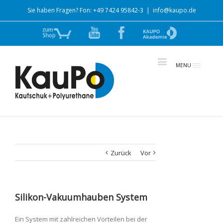
Sie haben Fragen? Fon: +49 7424 95842-3
|
info@kaupo.de
Zum
YouTube
Facebook
zur
Shop
Akademie
MENU
Zurück
Vor
Silikon-Vakuumhauben System
Ein System mit zahlreichen Vorteilen bei der