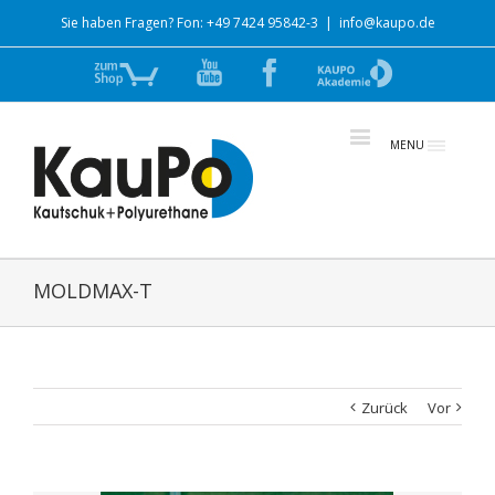
Sie haben Fragen? Fon: +49 7424 95842-3
|
info@kaupo.de
Zum
YouTube
Facebook
zur
Shop
Akademie
MENU
MOLDMAX-T
Zurück
Vor