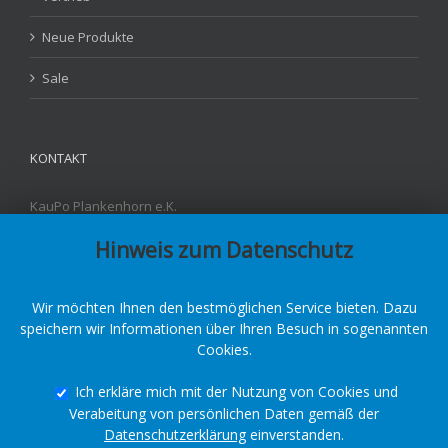
Neue Produkte
Sale
KONTAKT
KauPo Plankenhorn e.K.
Carl-Benz-Str. 4
Hinweis zum Datenschutz
D - 78549 Spaichingen
Fon: +49 7424-95842-3
Fax: +49 7424-95842-55
E-Mail:
info@kaupo.de
Wir möchten Ihnen den bestmöglichen Service bieten. Dazu
speichern wir Informationen über Ihren Besuch in sogenannten
Cookies.
Ich erkläre mich mit der Nutzung von Cookies und
Verabeitung von persönlichen Daten gemäß der
Copyright © 2023 by KauPo Kautschuk & Polyurethane
Datenschutzerklärung
einverstanden.