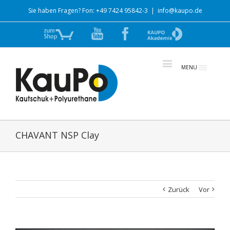
Sie haben Fragen? Fon: +49 7424 95842-3
|
info@kaupo.de
Zum
YouTube
Facebook
zur
Shop
Akademie
MENU
CHAVANT NSP Clay
Zurück
Vor