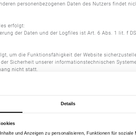
deren personenbezogenen Daten des Nutzers findet nich
es erfolgt:
ung der Daten und der Logfiles ist Art. 6 Abs. 1 lit. f 
olgt, um die Funktionsfähigkeit der Website sicherzustel
 der Sicherheit unserer informationstechnischen System
ng nicht statt.
 Interesse an der Datenverarbeitung nach Art. 6 Abs. 1 li
st dies nach spätestens 90 Tagen der Fall.
Details
ebsite und die Speicherung der Daten in Log-Files ist fü
Cookies
utzers keine Widerspruchsmöglichkeit.
nhalte und Anzeigen zu personalisieren, Funktionen für soziale