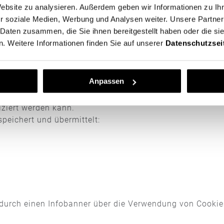
Website zu analysieren. Außerdem geben wir Informationen zu I
s
r soziale Medien, Werbung und Analysen weiter. Unsere Partner
 Daten zusammen, die Sie ihnen bereitgestellt haben oder die s
ung
. Weitere Informationen finden Sie auf unserer
Datenschutzsei
 handelt es sich um Textdateien, die im Internetbrowse
. Ruft ein Nutzer eine Website auf, so kann ein Cookie
charakteristische Zeichenfolge, die eine eindeutige Iden
Anpassen
rfreundlicher zu gestalten. Einige Elemente unserer Inte
ziert werden kann.
peichert und übermittelt:
 durch einen Infobanner über die Verwendung von Cookie