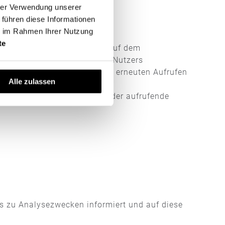
hrer Verwendung unserer
 führen diese Informationen
ie im Rahmen Ihrer Nutzung
te
r bzw. vom Internetbrowser auf dem
 auf dem Betriebssystem des Nutzers
tifizierung des Browsers beim erneuten Aufrufen
Alle zulassen
rnetseite erfordern es, dass der aufrufende
s zu Analysezwecken informiert und auf diese