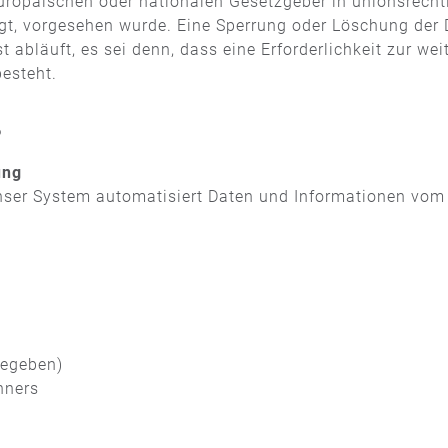
europäischen oder nationalen Gesetzgeber in unionsrech
iegt, vorgesehen wurde. Eine Sperrung oder Löschung der 
abläuft, es sei denn, dass eine Erforderlichkeit zur wei
besteht.
s
ung
t unser System automatisiert Daten und Informationen v
 gegeben)
hners