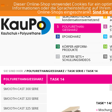
Dieser Online-Shop verwendet Cookies für ein optim
SUCHBEGRIFF / ARTI
KONTO
ANMELDEN
REGISTRIEREN
Informationen oder die Spracheinstellung auf Ihrem
Online-Shops eingeschränkt.
Sind Sie 
SILIKONKAUTSCHUK
S
kondensationsvernetzend
a
POLYURETHAN-
P
GIESSHARZ
S
EPOXIDHARZ
E
KÖRPER-ABFORM-
V
PRODUKTE
T
STARTER-SETS +
V
SCHULUNGSVIDEOS
S
SIE SIND HIER:
/
POLYURETHANGIESSHARZ
/
TASK SERIE
/
TASK 14
TASK 14
POLYURETHANGIESSHARZ
SMOOTH-CAST 300 SERIE
SMOOTH-CAST 320 SERIE
TASK™ 14/
SMOOTH-CAST 325 SERIE
»
Mischungsgew