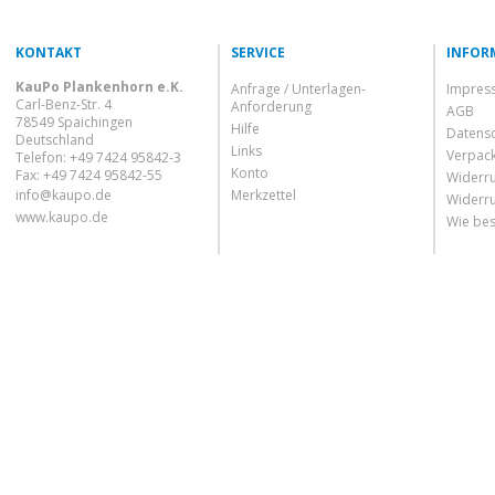
KONTAKT
SERVICE
INFOR
KauPo Plankenhorn e.K.
Anfrage / Unterlagen-
Impres
Carl-Benz-Str. 4
Anforderung
AGB
78549 Spaichingen
Hilfe
Datens
Deutschland
Links
Verpac
Telefon: +49 7424 95842-3
Konto
Fax: +49 7424 95842-55
Widerru
info@kaupo.de
Merkzettel
Widerru
www.kaupo.de
Wie bes