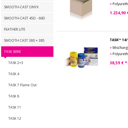
»
Polyuretha
SMOOTH-CAST ONYX
1.234,90
SMOOTH-CAST 45D - 66D
FEATHER LITE
TASK™ 14/
SMOOTH CAST 380 + 385
»
Mischungsgew
TASK SERIE
»
Polyuretha
38,59
€ *
TASK 2+3
TASK 4
TASK 7 Flame Out
TASK 8
TASK 11
TASK 12