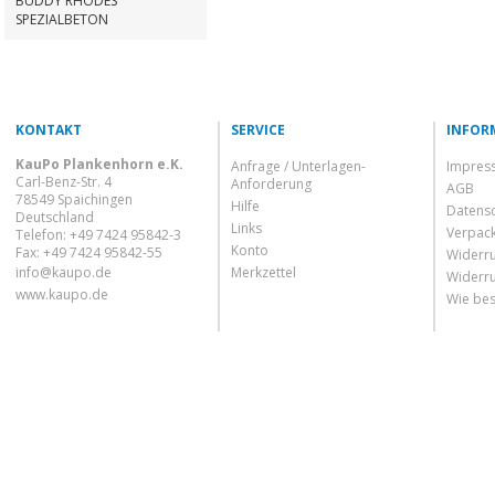
BUDDY RHODES
SPEZIALBETON
KONTAKT
SERVICE
INFOR
KauPo Plankenhorn e.K.
Anfrage / Unterlagen-
Impres
Carl-Benz-Str. 4
Anforderung
AGB
78549 Spaichingen
Hilfe
Datens
Deutschland
Links
Verpac
Telefon: +49 7424 95842-3
Konto
Fax: +49 7424 95842-55
Widerru
info@kaupo.de
Merkzettel
Widerru
www.kaupo.de
Wie bes