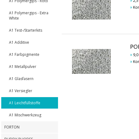
»
2,5 
A1 Polymergips - Roto
»
Kor
A1 Polymergips - Extra
White
A1 Test-/Starterkits
A1 Additive
POR
»
A1 Farbpigmente
9,0 
»
Kor
A1 Metallpulver
A1 Glasfasern
A1 Versiegler
A1 Leichtfüllstoffe
A1 Mischwerkzeug
FORTON