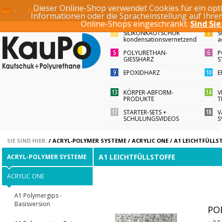
Dieser Online-Shop verwendet Cookies für ein opti
SUCHBEGRIFF / ARTI
KONTO
ANMELDEN
REGISTRIEREN
Informationen oder die Spracheinstellung auf Ihr
Online-Shops eingeschränkt.
Sind Sie
SILIKONKAUTSCHUK
S
kondensationsvernetzend
a
POLYURETHAN-
P
GIESSHARZ
S
EPOXIDHARZ
E
KÖRPER-ABFORM-
V
PRODUKTE
T
STARTER-SETS +
V
SCHULUNGSVIDEOS
S
SIE SIND HIER:
/
ACRYL-POLYMER SYSTEME
/
ACRYLIC ONE
/
A1 LEICHTFÜLLS
A1 LEICHTFÜLLSTOFFE
ACRYL-POLYMER SYSTEME
ACRYLIC ONE
A1 Polymergips -
Basisversion
POR